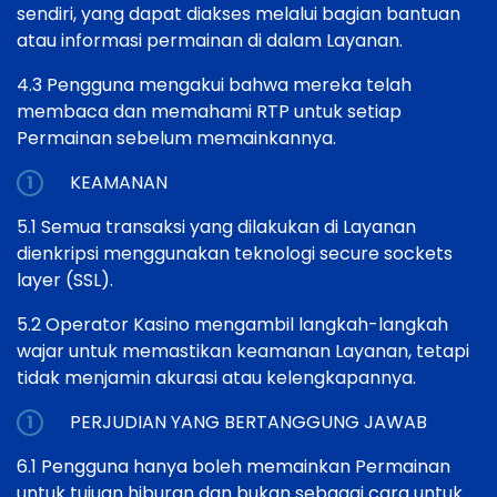
sendiri, yang dapat diakses melalui bagian bantuan
atau informasi permainan di dalam Layanan.
4.3 Pengguna mengakui bahwa mereka telah
membaca dan memahami RTP untuk setiap
Permainan sebelum memainkannya.
KEAMANAN
5.1 Semua transaksi yang dilakukan di Layanan
dienkripsi menggunakan teknologi secure sockets
layer (SSL).
5.2 Operator Kasino mengambil langkah-langkah
wajar untuk memastikan keamanan Layanan, tetapi
tidak menjamin akurasi atau kelengkapannya.
PERJUDIAN YANG BERTANGGUNG JAWAB
6.1 Pengguna hanya boleh memainkan Permainan
untuk tujuan hiburan dan bukan sebagai cara untuk