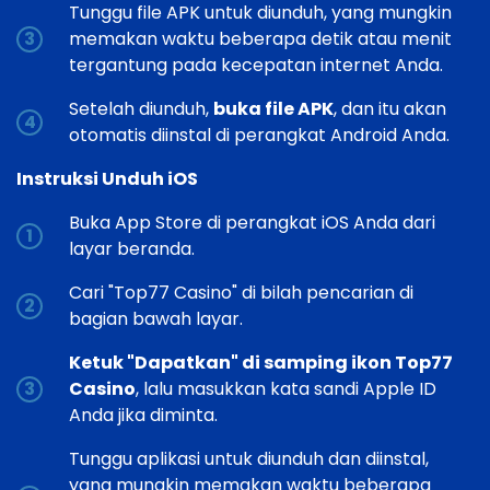
Tunggu file APK untuk diunduh, yang mungkin
memakan waktu beberapa detik atau menit
tergantung pada kecepatan internet Anda.
Setelah diunduh,
buka file APK
, dan itu akan
otomatis diinstal di perangkat Android Anda.
Instruksi Unduh iOS
Buka App Store di perangkat iOS Anda dari
layar beranda.
Cari "Top77 Casino" di bilah pencarian di
bagian bawah layar.
Ketuk "Dapatkan" di samping ikon Top77
Casino
, lalu masukkan kata sandi Apple ID
Anda jika diminta.
Tunggu aplikasi untuk diunduh dan diinstal,
yang mungkin memakan waktu beberapa