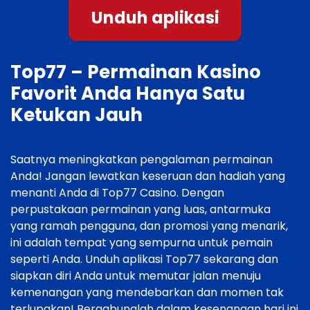
Unduh aplikasi
Top77 – Permainan Kasino
Favorit Anda Hanya Satu
Ketukan Jauh
Saatnya meningkatkan pengalaman permainan
Anda! Jangan lewatkan keseruan dan hadiah yang
menanti Anda di Top77 Casino. Dengan
perpustakaan permainan yang luas, antarmuka
yang ramah pengguna, dan promosi yang menarik,
ini adalah tempat yang sempurna untuk pemain
seperti Anda. Unduh aplikasi Top77 sekarang dan
siapkan diri Anda untuk memutar jalan menuju
kemenangan yang mendebarkan dan momen tak
terlupakan! Bergabunglah dalam kesenangan hari ini