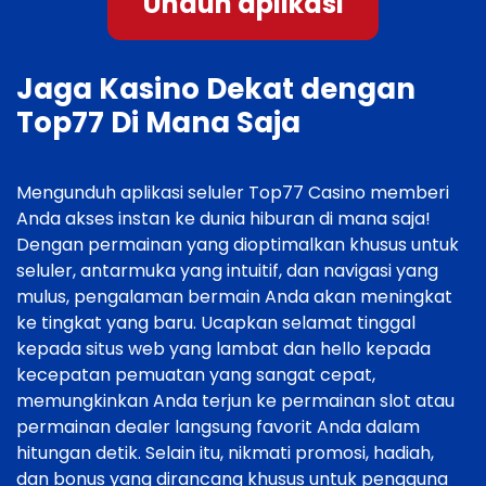
Unduh aplikasi
Jaga Kasino Dekat dengan
Top77 Di Mana Saja
Mengunduh aplikasi seluler Top77 Casino memberi
Anda akses instan ke dunia hiburan di mana saja!
Dengan permainan yang dioptimalkan khusus untuk
seluler, antarmuka yang intuitif, dan navigasi yang
mulus, pengalaman bermain Anda akan meningkat
ke tingkat yang baru. Ucapkan selamat tinggal
kepada situs web yang lambat dan hello kepada
kecepatan pemuatan yang sangat cepat,
memungkinkan Anda terjun ke permainan slot atau
permainan dealer langsung favorit Anda dalam
hitungan detik. Selain itu, nikmati promosi, hadiah,
dan bonus yang dirancang khusus untuk pengguna