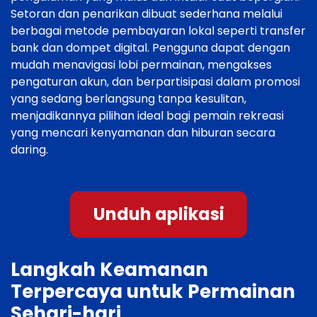
Setoran dan penarikan dibuat sederhana melalui
berbagai metode pembayaran lokal seperti transfer
bank dan dompet digital. Pengguna dapat dengan
mudah menavigasi lobi permainan, mengakses
pengaturan akun, dan berpartisipasi dalam promosi
yang sedang berlangsung tanpa kesulitan,
menjadikannya pilihan ideal bagi pemain rekreasi
yang mencari kenyamanan dan hiburan secara
daring.
Unduh aplikasi
Langkah Keamanan
Terpercaya untuk Permainan
Sehari-hari