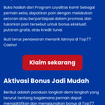
Buka hadiah dari Program Loyalitas kami! Sebagai
pemain setia, dapatkan poin dengan melakukan
setoran atau berpartisipasi dalam promosi, dan
tukarkan poin tersebut untuk bonus eksklusif,
putaran gratis, atau kredit tunai.
Ikuti terus penawaran menarik lainnya di Top77
Casino!
Klaim sekarang
Aktivasi Bonus Jadi Mudah
Berikut adalah panduan langkah demi langkah yang
terurut tentang bagaimana pemain dapat
mengaktifkan dan menggunakan bonus di Top77