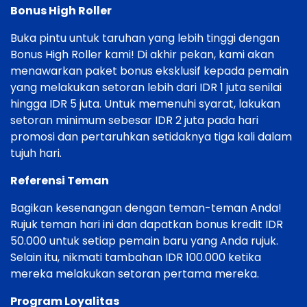
Bonus High Roller
Buka pintu untuk taruhan yang lebih tinggi dengan
Bonus High Roller kami! Di akhir pekan, kami akan
menawarkan paket bonus eksklusif kepada pemain
yang melakukan setoran lebih dari IDR 1 juta senilai
hingga IDR 5 juta. Untuk memenuhi syarat, lakukan
setoran minimum sebesar IDR 2 juta pada hari
promosi dan pertaruhkan setidaknya tiga kali dalam
tujuh hari.
Referensi Teman
Bagikan kesenangan dengan teman-teman Anda!
Rujuk teman hari ini dan dapatkan bonus kredit IDR
50.000 untuk setiap pemain baru yang Anda rujuk.
Selain itu, nikmati tambahan IDR 100.000 ketika
mereka melakukan setoran pertama mereka.
Program Loyalitas