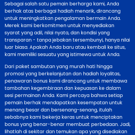
Sebagai salah satu pemain berharga kami, Anda
berhak atas berbagai hadiah menarik, dirancang
untuk meningkatkan pengalaman bermain Anda.
Merek kami berkomitmen untuk menyediakan
syarat yang adil, nilai nyata, dan kondisi yang
transparan - tanpa jebakan tersembunyi, hanya nilai
luar biasa. Apakah Anda baru atau kembali ke situs,
kami memiliki sesuatu yang istimewa untuk Anda.
Dari paket sambutan yang murah hati hingga
promosi yang berkelanjutan dan hadiah loyalitas,
penawaran bonus kami dirancang untuk membawa
tambahan kegembiraan dan kepuasan ke dalam
sesi permainan Anda. Kami percaya bahwa setiap
pemain berhak mendapatkan kesempatan untuk
menang besar dan bersenang-senang, itulah
sebabnya kami bekerja keras untuk menciptakan
bonus yang benar-benar membuat perbedaan. Jadi,
lihatlah di sekitar dan temukan apa yang disediakan