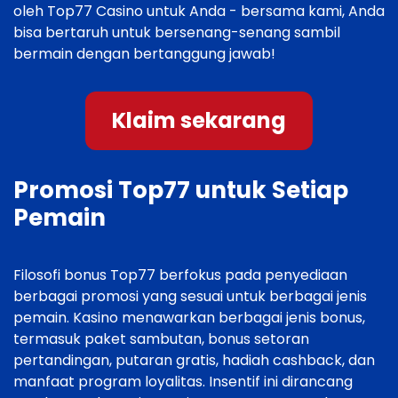
oleh Top77 Casino untuk Anda - bersama kami, Anda
bisa bertaruh untuk bersenang-senang sambil
bermain dengan bertanggung jawab!
Klaim sekarang
Promosi Top77 untuk Setiap
Pemain
Filosofi bonus Top77 berfokus pada penyediaan
berbagai promosi yang sesuai untuk berbagai jenis
pemain. Kasino menawarkan berbagai jenis bonus,
termasuk paket sambutan, bonus setoran
pertandingan, putaran gratis, hadiah cashback, dan
manfaat program loyalitas. Insentif ini dirancang