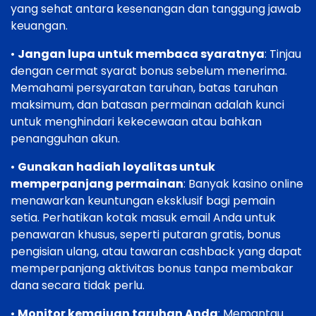
yang sehat antara kesenangan dan tanggung jawab
keuangan.
•
Jangan lupa untuk membaca syaratnya
: Tinjau
dengan cermat syarat bonus sebelum menerima.
Memahami persyaratan taruhan, batas taruhan
maksimum, dan batasan permainan adalah kunci
untuk menghindari kekecewaan atau bahkan
penangguhan akun.
•
Gunakan hadiah loyalitas untuk
memperpanjang permainan
: Banyak kasino online
menawarkan keuntungan eksklusif bagi pemain
setia. Perhatikan kotak masuk email Anda untuk
penawaran khusus, seperti putaran gratis, bonus
pengisian ulang, atau tawaran cashback yang dapat
memperpanjang aktivitas bonus tanpa membakar
dana secara tidak perlu.
•
Monitor kemajuan taruhan Anda
: Memantau