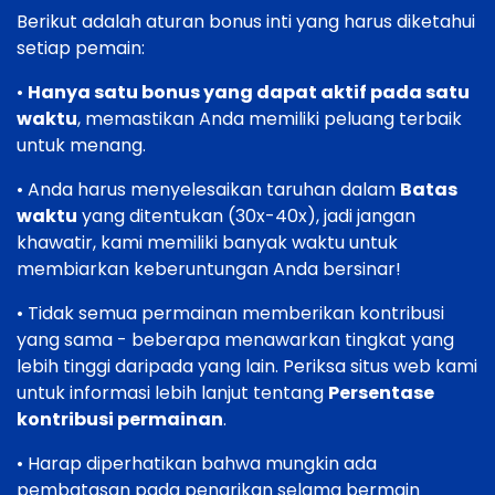
Berikut adalah aturan bonus inti yang harus diketahui
setiap pemain:
•
Hanya satu bonus yang dapat aktif pada satu
waktu
, memastikan Anda memiliki peluang terbaik
untuk menang.
• Anda harus menyelesaikan taruhan dalam
Batas
waktu
yang ditentukan (30x-40x), jadi jangan
khawatir, kami memiliki banyak waktu untuk
membiarkan keberuntungan Anda bersinar!
• Tidak semua permainan memberikan kontribusi
yang sama - beberapa menawarkan tingkat yang
lebih tinggi daripada yang lain. Periksa situs web kami
untuk informasi lebih lanjut tentang
Persentase
kontribusi permainan
.
• Harap diperhatikan bahwa mungkin ada
pembatasan pada penarikan selama bermain