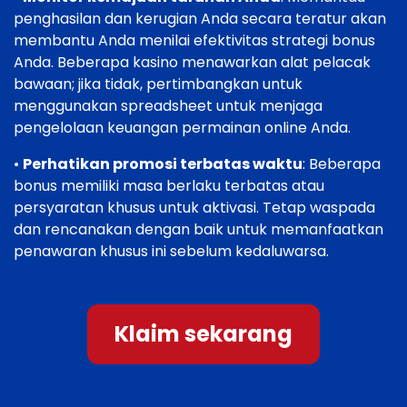
penghasilan dan kerugian Anda secara teratur akan
membantu Anda menilai efektivitas strategi bonus
Anda. Beberapa kasino menawarkan alat pelacak
bawaan; jika tidak, pertimbangkan untuk
menggunakan spreadsheet untuk menjaga
pengelolaan keuangan permainan online Anda.
•
Perhatikan promosi terbatas waktu
: Beberapa
bonus memiliki masa berlaku terbatas atau
persyaratan khusus untuk aktivasi. Tetap waspada
dan rencanakan dengan baik untuk memanfaatkan
penawaran khusus ini sebelum kedaluwarsa.
Klaim sekarang