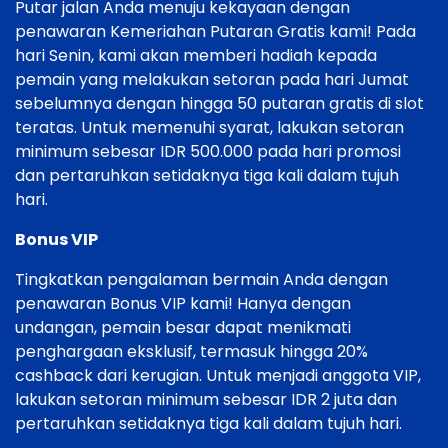
Putar jalan Anda menuju kekayaan dengan
penawaran Kemeriahan Putaran Gratis kami! Pada
hari Senin, kami akan memberi hadiah kepada
pemain yang melakukan setoran pada hari Jumat
sebelumnya dengan hingga 50 putaran gratis di slot
teratas. Untuk memenuhi syarat, lakukan setoran
minimum sebesar IDR 500.000 pada hari promosi
dan pertaruhkan setidaknya tiga kali dalam tujuh
hari.
Bonus VIP
Tingkatkan pengalaman bermain Anda dengan
penawaran Bonus VIP kami! Hanya dengan
undangan, pemain besar dapat menikmati
penghargaan eksklusif, termasuk hingga 20%
cashback dari kerugian. Untuk menjadi anggota VIP,
lakukan setoran minimum sebesar IDR 2 juta dan
pertaruhkan setidaknya tiga kali dalam tujuh hari.