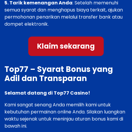
5. Tarik kemenangan Anda
: Setelah memenuhi
semua syarat dan menghapus biaya terkait, ajukan
permohonan penarikan melalui transfer bank atau
dompet elektronik.
Klaim sekarang
Top77 – Syarat Bonus yang
Adil dan Transparan
Selamat datang di Top77 Casino!
Kami sangat senang Anda memilih kami untuk
kebutuhan permainan online Anda. Silakan luangkan
waktu sejenak untuk meninjau aturan bonus kami di
bawah ini.